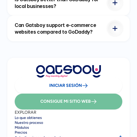
local businesses?
trabajo.
Can Gatsboy support e-commerce
CLIENTE VERIFICADO
websites compared to GoDaddy?
Hannah C
The Collective
Gatsboy se ha convertido en parte de 
nuestra pila estándar. Nos ayuda a 
mantenernos organizados, transparentes y 
eficientes con cada cliente.
INICIAR SESIÓN
CONSIGUE MI SITIO WEB
EXPLORAR
Lo que obtienes
Nuestro proceso
Módulos
Precios