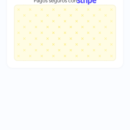
Pagos seguros con
CLIENTE VERIFICADO
Emily M
The Launch
Mi experiencia con Gatsboy es excelente y 
sin esfuerzo. Los veo desenvolverse bien, el 
servicio es realmente bueno y claramente 