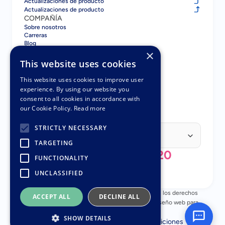
Actualizaciones de producto
Actualizaciones de producto
COMPAÑÍA
Sobre nosotros
Carreras
Blog
Contacto
×
COMPARAR
This website uses cookies
Gatsboy vs GoDaddy
Gatsboy vs Squarespace
This website uses cookies to improve user
Gatsboy vs Wix
experience. By using our website you
Gatsboy vs UENI
consent to all cookies in accordance with
Gatsboy vs UENI
our Cookie Policy.
Read more
SOCIOS
Programa de Socios
Select Language
STRICTLY NECESSARY
Spanish (Spain)
TARGETING
+44 (0) 808 196 3620
FUNCTIONALITY
UNCLASSIFIED
© Copyright 2018 - 2026 Nuttifox Limited, Todos los derechos 
ACCEPT ALL
DECLINE ALL
reservados – Número de empresa 10482945 – Diseño web para 
pequeñas empresas
SHOW DETAILS
Política de privacidad
Términos y Condiciones