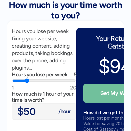
How much is your time worth
to you?
Hours you lose per week 
Your Return
fixing your website, 
Gatsbo
creating content, adding 
products, taking bookings 
$9
over the phone, adding 
plugins…
Hours you lose per week
5
1
20
Get My Web
How much is 1 hour of your
time is worth?
$
/hour
How did we get this
Hours lost per month
Value for saving 20 hour
Cost of Gatsboy / month