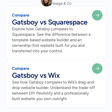
Image & Co
Lottie N
Image & Co
Compare
El equipo de Gatsboy ha sido tan amable y 
Gatsboy vs Squarespace
profesional al resolver nuestros problemas 
web. Nada fue un problema y estamos tan 
Explore how Gatsboy compares to
satisfechos con el servicio. Recomendaré 
Squarespace. See the difference between a
Gatsboy a cualquier pequeño negocio.
template-based website builder and an
ownership-first website built for you and
transferred into your control.
CLIENTE VERIFICADO
Ella B
Compare
Brightline
Gatsboy vs Wix
Me encanta lo simple que es de usar y 
See how Gatsboy compares to Wix’s drag-and-
tener todo en un solo lugar. Gatsboy me da 
drop website builder. Understand the trade-off
control sin complejidad. Nuestro equipo lo 
between DIY flexibility and a professionally
aprendió rápidamente y ahora lo utiliza a 
built website you own outright.
diario.